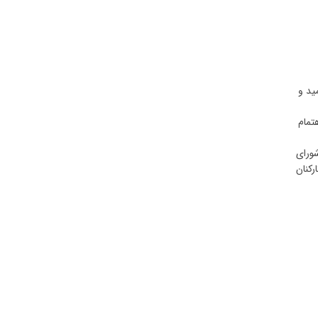
ید و
تمام
ورای
رکنان