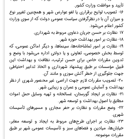
تأیید و موافقت وزارت کشور.
۱۶- تصویب لوایح برقراری یا لغو عوارض شهر و همچنین تغییر نوع
و میزان آن با در نظرگرفتن سیاست عمومی دولت که از سوی وزارت
کشور اعلام می‌شود.
۱۷ نظارت بر حسن جریان دعاوی مربوط به شهرداری.
۱۸- نظارت بر امور بهداشت حوزه شهر.
۱۹- نظارت بر امور تماشاخانه‌ها، سینما‌ها، و دیگر اماکن عمومی، که
توسط بخش خصوصی، تعاونی و یا دولتی اداره می‌شود با وضع و
تدوین مقررات خاص برای حسن ترتیب، نظافت و بهداشت این
قبیل مؤسسات بر طبق پیشنهاد شهرداری و اتخاذ تدابیر احتیاطی
جهت جلوگیری از خطر آتش سوزی و مانند آن.
۲۰- تصویب مقررات لازم جهت اراضی غیر محصور شهری از نظر
بهداشت و آسایش عمومی و عمران و زیبایی شهر.
۲۱- نظارت بر ایجاد گورستان، غسالخانه و تهیه وسایل حمل اموات
مطابق با اصول بهداشت و توسعه شهر.
۲۲- وضع مقررات و نظارت بر حفر مجاری و مسیر‌های تأسیسات
شهری.
۲۳- نظارت بر اجرای طرح‌های مربوط به ایجاد و توسعه معابر،
خیابان‌ها، میادین و فضا‌های سبز و تأسیسات عمومی شهر بر طبق
مقررات موضوعه.