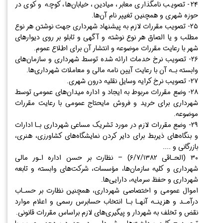
۲۴- تصویب نامگذاری معابر، میادین، خیابان‌ها، کوچه و کوی در
حوزه شهری و همچنین تغییر نام آن‌ها.
۲۵- تصویب مقررات لازم به پیشنهاد شهرداری جهت نوشتن هر نوع
مطلب و یا الصاق هر نوع نوشته و آگهی و تابلو بر روی دیوار‌های
شهر با رعایت مقررات موضوعه و انتشار آن برای اطلاع عموم.
۲۶- تصویب نرخ خدمات ارائه شده توسط شهرداری و سازمان‌های
وابسته بـه آن با رعایت آیین نامه مالی و معاملات شهرداری‌ها.
۲۷- تصویب نرخ کرایه وسایل نقلیه درون شهری.
۲۸- وضع مقررات مربوط به ایجاد و اداره میدان‌های عمومی توسط
شهرداری برای خرید و فروش مایحتاج عمومی با رعایت مقررات
موضوعه.
۲۹- وضع مقررات لازم در مورد تشریک مساعی شهرداری بـا ادارات
و بنگاه‌های ذیربط برای دایر کردن نمایشگاه‌های کشاورزی، هنری،
بازرگانی و ....
۳۰ (الحـاقی ۶/۷/۱۳۸۲) – نظارت بر حسن اداره اـور مالی
شهرداری و کلیه سازمان‌ها، مؤسسات، شرکت‌های وابسته و تابعه
شهرداری و حفظ سرمایه، دارایی‌ها.
اموال عمومی و اختصاصی شهرداری، همچنین نظارت بر حسـاب
درآمـد و هزینـه آنهـا بـا انتخاب حسابرس رسمی و اعلام موارد
نقض و تخلف به شهردار و پیگیری‌های لازم براساس مقررات قانونی.