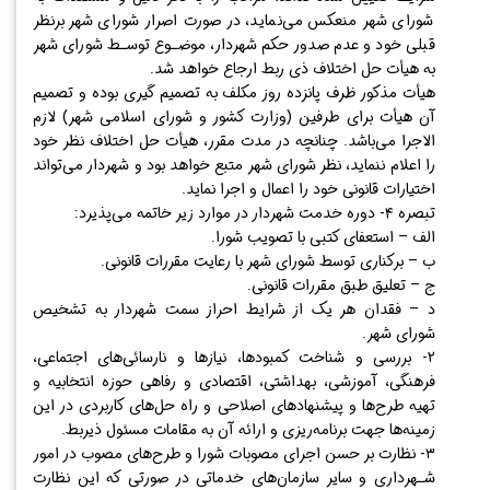
شورای شهر منعکس می‌نماید، در صورت اصرار شورای شهر برنظر
قبلی خود و عدم صدور حکم شهردار، موضـوع توسـط شورای شهر
به هیأت حل اختلاف ذی ربط ارجاع خواهد شد.
هیأت مذکور ظرف پانزده روز مکلف به تصمیم گیری بوده و تصمیم
آن هیأت برای طرفین (وزارت کشور و شورای اسلامی شهر) لازم
الاجرا می‌باشد. چنانچه در مدت مقرر، هیأت حل اختلاف نظر خود
را اعلام ننماید، نظر شورای شهر متبع خواهد بود و شهردار می‌تواند
اختیارات قانونی خود را اعمال و اجرا نماید.
تبصره ۴- دوره خدمت شهردار در موارد زیر خاتمه می‌پذیرد:
الف – استعفای کتبی با تصویب شورا.
ب – برکناری توسط شورای شهر با رعایت مقررات قانونی.
ج – تعلیق طبق مقررات قانونی.
د – فقدان هر یک از شرایط احراز سمت شهردار به تشخیص
شورای شهر.
۲- بررسی و شناخت کمبود‌ها، نیاز‌ها و نارسائی‌های اجتماعی،
فرهنگی، آموزشی، بهداشتی، اقتصادی و رفاهی حوزه انتخابیه و
تهیه طرح‌ها و پیشنهاد‌های اصلاحی و راه حل‌های کاربردی در این
زمینه‌ها جهت برنامه‌ریزی و ارائه آن به مقامات مسئول ذیربط.
۳- نظارت بر حسن اجرای مصوبات شورا و طرح‌های مصوب در امور
شـهرداری و سایر سازمان‌های خدماتی در صورتی که این نظارت