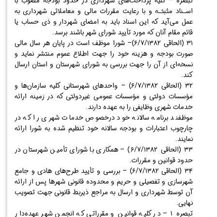
تبصره – کلیه پرداخت‌های شهرداری در حدود بودجه مصوب با
اسـناد مثبتـه و با رعایت مقررات مالی و معاملاتی شهرداری به
عمل می‌آید که این اسناد باید به امضای شهردار و ذی حساب یا
قائم مقام آنان که مورد تأیید شورای شهر باشند برسد.
۳۱ (الحاقی ۶/۷/۱۳۸۲)– شورا موظف است در پایان هر سال مالی
صورت بودجه و هزینه خود را جهت اطلاع عموم منتشر نماید و
نسخه‌ای از آن را جهت بررسی به شورای شهرستان و استان ارسال
کند.
۳۲ (الحاقی ۶/۷/۱۳۸۲) – واحد‌های شهرستانی کلیه سازمان‌ها و
مؤسسات دولتی و مؤسسات عمومی غیردولتی که در زمینه ارائه
خدمات شهری وظایفی را به عهده دارند.
موظفند برنامه سالانه خود درخصوص خدمات شهری را که در
چارچوب اعتبارات و بودجه سالانه خود تنظیم شده به شورا ارائه
نمایند.
۳۳ (الحاقی ۶/۷/۱۳۸۲) – همکاری با شورای تأمین شهرستان در
حدود قوانین و مقررات.
۳۴ (الحاقی ۶/۷/۱۳۸۲) – بررسی و تأیید طرح‌های هادی و جامع
شهرسازی و تفصیلی و حریم و محدوده قانونی شهر‌ها پس از ارائه
آن توسط شهرداری و ارسال به مراجع ذیربط قانونی جهت تصویب
نهایی.
تبصره ۱ – در کلیه قوانین و مقرراتی که انجمن شهر عهده‌دار