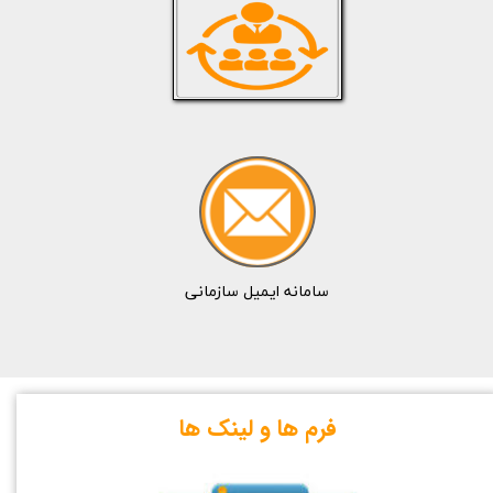
​سامانه ایمیل سازمانی
​فرم ها و لینک ها