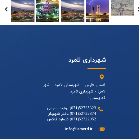
شهرداری لامرد
استان فارس - شهرستان لامرد - شهر
لامرد - شهرداری لامرد
کد پستی :
52725323(071) روابط عمومی
52722874(071) دفتر شهردار
52722052(071) شماره فاکس
info@lamerd.ir