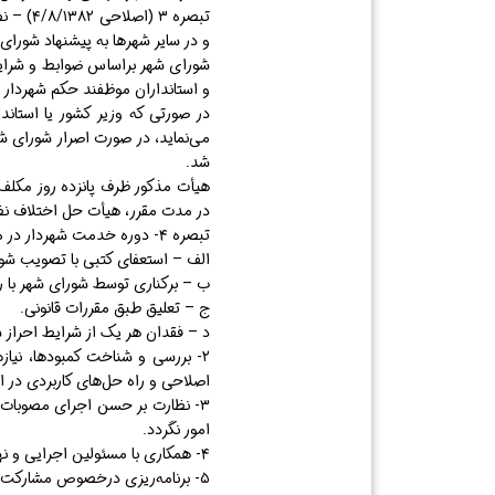
تبصره 
و در سایر شهر‌ها به پیشنهاد شورا
شورای شهر براساس ضوابط و شرایط 
و استانداران موظفند حکم شهردار 
در صورتی که وزیر کشور یا استان
می‌نماید، در صورت اصرار شورای 
شد.
هیأت مذکور ظرف پانزده روز مکلف 
در مدت مقرر، هیأت حل اختلاف نظر خ
تبصره ۴- دوره خدمت شهردار در موارد زیر خاتمه می‌پذیرد:
الف – استعفای کتبی با تصویب شور
ب – برکناری توسط شورای شهر با رع
ج – تعلیق طبق مقررات قانونی.
د – فقدان هر یک از شرایط احرا
۲- بررسی و شناخت کمبود‌ها، نیاز
اصلاحی و راه حل‌های کاربردی در ای
۳- نظارت بر حسن اجرای مصوبات 
امور نگردد.
۴- همکاری با مسئولین اجرایی و نهادها و سازمان‌های مملکتی در زمینه‌های مختلف اجتماعی، فرهنگی، آموزشی، اقتصادی و عمرانی بنا به درخواست آنان.
۵- برنامه‌ریزی درخصوص مشارکت مردم در انجام خدمات اجتماعی، اقتصادی، عمرانی، فرهنگی، آموزشی و سایر امور رفاهی با موافقت دستگاه‌های ذیربط.