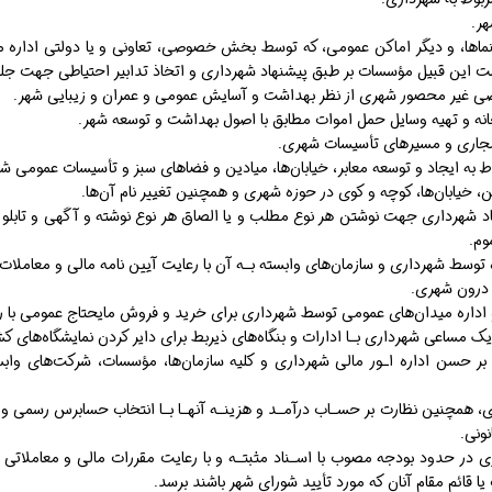
، سینما‌ها، و دیگر اماکن عمومی، که توسط بخش خصوصی، تعاونی و یا دولتی ادار
 این قبیل مؤسسات بر طبق پیشنهاد شهرداری و اتخاذ تدابیر احتیاطی جهت جلو
هاد شهرداری جهت نوشتن هر نوع مطلب و یا الصاق هر نوع نوشته و آگهی و تابلو ب
وم.
۶/۷/۱۳۸۲) – نظارت بر حسن اداره اـور مالی شهرداری و کلیه سازمان‌ها، مؤسسات، شرکت‌ها
 همچنین نظارت بر حسـاب درآمـد و هزینـه آنهـا بـا انتخاب حسابرس رسمی و ا
ونی.
 در حدود بودجه مصوب با اسـناد مثبتـه و با رعایت مقررات مالی و معاملاتی 
 قائم مقام آنان که مورد تأیید شورای شهر باشند برسد.