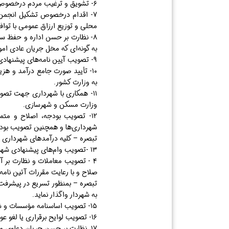
۶- تشویق و ترغیب مردم درخصوص گسترش مراکز تفریحی ورزشی و فرهنگی با هماهنگی دستگاه‌های ذیربط.
۷- اقدام درخصوص تشکیل انجمن‌ه
محلی و توزیع ارزاق عمومی با تواف
۸- نظارت بر حسن اداره و حفظ سر
به گونه‌ای که مخل جریان عادی امو
۹- تصویب آیین نامه‌های پیشنهادی شهرداری پس از رسیدگی به آن‌ها با رعایت دستورالعمل‌های وزارت کشور.
۱۰- تأیید صورت جامع درآمد و هز
به وزارت کشور.
۱۱- همکاری با شهرداری جهت تصو
وزارت مسکن و شهرسازی.
۱۲- تصویب بودجه، اصلاح و متم
شهرداری‌ها و همچنین تصویب بود
تبصره – کلیه درآمد‌های شهرداری ب
۱۳ -تصویب وام‌های پیشنهادی شهرداری پس از بررسی دقیق نسبت به مبلغ مدت و میزان کارمزد.
۴ - تصویب معاملات و نظارت بر آن
صلاح و با رعایت مقررات آئین نامه
تبصره – بمنظور تسریع در پیشرفت ا
به شهردار واگذار نماید.
۱۵- تصویب اساسنامه مؤسسات و شرکت‌های وابسته به شهرداری با تأیید و موافقت وزارت کشور.
۱۶- تصویب لوایح برقراری یا لغو عوارض شهر و همچنین تغییر نوع و میزان آن با در نظرگرفتن سیاست عمومی دولت که از سوی وزارت کشور اعلام می‌شود.
۱۷ نظارت بر حسن جریان دعاوی مربوط به شهرداری.