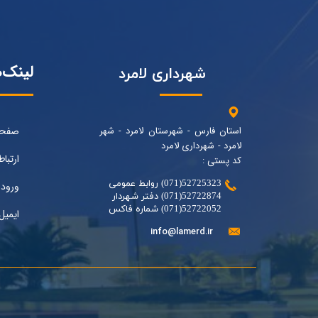
لینک‌
شهرداری لامرد
استان فارس - شهرستان لامرد - شهر
صفحه
لامرد - شهرداری لامرد
ارتباط
کد پستی :
52725323(071) روابط عمومی
ورود 
52722874(071) دفتر شهردار
52722052(071) شماره فاکس
ایمیل
info@lamerd.ir