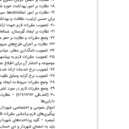
۱۸- نظارت بر امور بهداشت حوزه شهر.
۱۹- نظارت بر امور تماشاخانه‌ها
برای حسن ترتیب، نظافت و بهداشت
۲۰- تصویب مقررات لازم جهت اراضی غیر محصور شهری از نظر بهداشت و آسایش عمومی و عمران و زیبایی شهر.
۲۱- نظارت بر ایجاد گورستان، غسالخانه و تهیه وسایل حمل اموات مطابق با اصول بهداشت و توسعه شهر.
۲۲- وضع مقررات و نظارت بر حفر مجاری و مسیر‌های تأسیسات شهری.
۲۳- نظارت بر اجرای طرح‌های مربوط به ایجاد و توسعه معابر، خیابان‌ها، میادین و فضا‌های سبز و تأسیسات عمومی شهر بر طبق مقررات موضوعه.
۲۴- تصویب نامگذاری معابر، میادین، خیابان‌ها، کوچه و کوی در حوزه شهری و همچنین تغییر نام آن‌ها.
۲۵- تصویب مقررات لازم به پیشن
موضوعه و انتشار آن برای اطلاع عم
۲۶- تصویب نرخ خدمات ارائه شده توسط شهرداری و سازمان‌های وابسته بـه آن با رعایت آیین نامه مالی و معاملات شهرداری‌ها.
۲۷- تصویب نرخ کرایه وسایل نقلیه درون شهری.
۲۸- وضع مقررات مربوط به ایجاد و اداره میدان‌های عمومی توسط شهرداری برای خرید و فروش مایحتاج عمومی با رعایت مقررات موضوعه.
۲۹- وضع مقررات لازم در مورد تشریک مساعی شهرداری بـا ادارات و بنگاه‌های ذیربط برای دایر کردن نمایشگاه‌های کشاورزی، هنری، بازرگانی و ....
۳۰ (الحـاقی 
دارایی‌ها.
اموال عمومی و اختصاصی شهرداری،
پیگیری‌های لازم براساس مقررات قان
تبصره – کلیه پرداخت‌های شهرداری
باید به امضای شهردار و ذی حساب یا