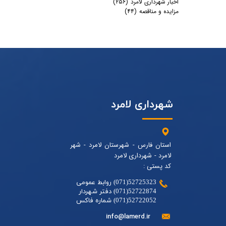
اخبار شهرداری لامرد
(۲۵۶)
مزایده و مناقصه
(۴۴)
شهرداری لامرد
استان فارس - شهرستان لامرد - شهر
لامرد - شهرداری لامرد
کد پستی :
52725323(071) روابط عمومی
52722874(071) دفتر شهردار
52722052(071) شماره فاکس
info@lamerd.ir