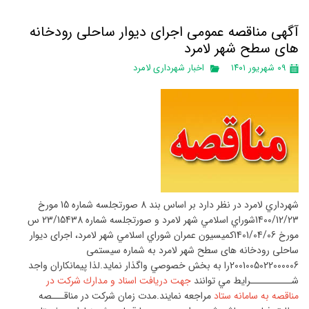
آگهی مناقصه عمومی اجرای دیوار ساحلی رودخانه
های سطح شهر لامرد
۰۹ شهریور ۱۴۰۱
اخبار شهرداری لامرد
شهرداري لامرد در نظر دارد بر اساس بند 8 صورتجلسه شماره 15 مورخ
1400/12/23شوراي اسلامي شهر لامرد و صورتجلسه شماره 23/15438 س
مورخ 1401/04/06كميسيون عمران شوراي اسلامي شهر لامرد، اجرای دیوار
ساحلی رودخانه های سطح شهر لامرد به شماره سیستمی
2001005022000006را به بخش خصوصي واگذار نمايد.لذا پيمانكاران واجد
شــــــــــرايط مي توانند
جهت دريافت اسناد و مدارك شركت در
مناقصه به سامانه ستاد
مراجعه نمايند.مدت زمان شركت در مناقـــصه