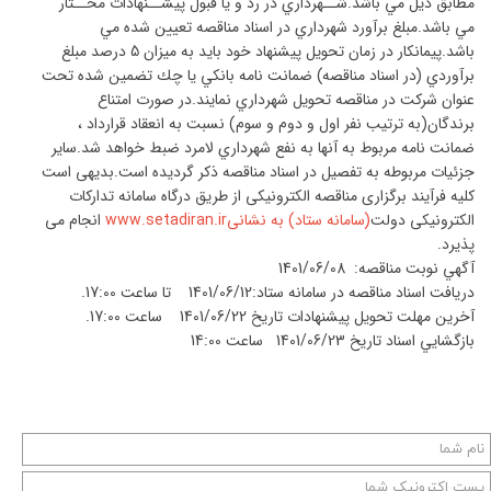
مطابق ذیل مي باشد.شــهرداري در رد و يا قبول پيشــنهادات مخــتار
مي باشد.مبلغ برآورد شهرداري در اسناد مناقصه تعيين شده مي
باشد.پيمانكار در زمان تحويل پيشنهاد خود بايد به ميزان 5 درصد مبلغ
برآوردي (در اسناد مناقصه) ضمانت نامه بانكي يا چك تضمين شده تحت
عنوان شركت در مناقصه تحويل شهرداري نمايند.در صورت امتناع
برندگان(به ترتيب نفر اول و دوم و سوم) نسبت به انعقاد قرارداد ،
ضمانت نامه مربوط به آنها به نفع شهرداري لامرد ضبط خواهد شد.ساير
جزئيات مربوطه به تفصيل در اسناد مناقصه ذكر گرديده است.بدیهی است
کلیه فرآیند برگزاری مناقصه الکترونیکی از طریق درگاه سامانه تدارکات
الکترونیکی دولت
(سامانه ستاد) به نشانیwww.setadiran.ir
انجام می
پذیرد.
آگهي نوبت مناقصه: 1401/06/08
دریافت اسناد مناقصه در سامانه ستاد:1401/06/12 تا ساعت 17:00.
آخرين مهلت تحويل پيشنهادات تاریخ 1401/06/22 ساعت 17:00.
بازگشایي اسناد تاریخ 1401/06/23 ساعت 14:00