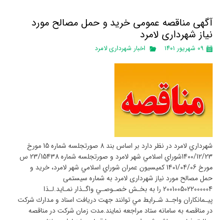
آگهی مناقصه عمومی خرید و حمل مصالح مورد
نیاز شهرداری لامرد
۰۹ شهریور ۱۴۰۱
اخبار شهرداری لامرد
شهرداري لامرد در نظر دارد بر اساس بند 8 صورتجلسه شماره 15 مورخ
1400/12/23شوراي اسلامي شهر لامرد و صورتجلسه شماره 23/15438 س
مورخ 1401/04/06 كميسيون عمران شوراي اسلامي شهر لامرد، خرید و
حمل مصالح مورد نیاز شهرداری لامرد به شماره سیستمی
2001005022000004 را به بخـش خصـوصـي واگـذار نمـايد.لـذا
پيـمانكاران واجـد شـرايط مي توانند جهت دريافت اسناد و مدارك شركت
در مناقصه به سامانه ستاد مراجعه نمايند.مدت زمان شركت در مناقصه