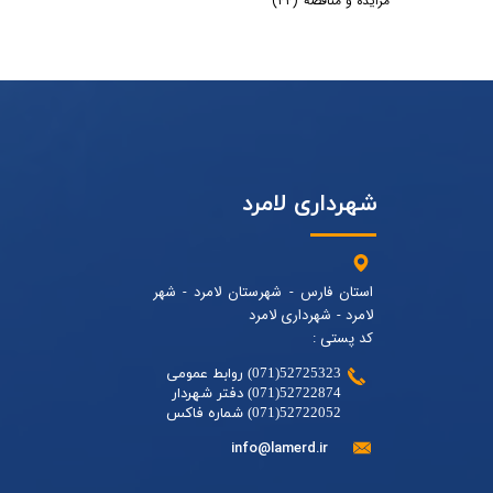
مزایده و مناقصه
(۴۴)
شهرداری لامرد
استان فارس - شهرستان لامرد - شهر
لامرد - شهرداری لامرد
کد پستی :
52725323(071) روابط عمومی
52722874(071) دفتر شهردار
52722052(071) شماره فاکس
info@lamerd.ir