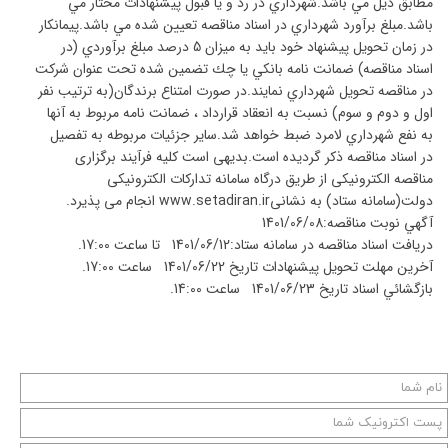
مطابق ذیل مي باشد.شهرداري در رد و يا قبول پيشنهادات مختار مي
باشد.مبلغ برآورد شهرداري در اسناد مناقصه تعيين شده مي باشد.پيمانكار
در زمان تحويل پيشنهاد خود بايد به ميزان 5 درصد مبلغ برآوردي (در
اسناد مناقصه) ضمانت نامه بانكي يا چك تضمين شده تحت عنوان شركت
در مناقصه تحويل شهرداري نمايند.در صورت امتناع برندگان(به ترتيب نفر
اول و دوم و سوم) نسبت به انعقاد قرارداد ، ضمانت نامه مربوط به آنها
به نفع شهرداري لامرد ضبط خواهد شد.ساير جزئيات مربوطه به تفصيل
در اسناد مناقصه ذكر گرديده است.بدیهی است کلیه فرآیند برگزاری
مناقصه الکترونیکی از طریق درگاه سامانه تدارکات الکترونیکی
دولت(سامانه ستاد) به نشانیwww.setadiran.ir انجام می پذیرد.
آگهي نوبت مناقصه:1401/06/08
دریافت اسناد مناقصه در سامانه ستاد:1401/06/12 تا ساعت 17:00.
آخرين مهلت تحويل پيشنهادات تاریخ 1401/06/22 ساعت 17:00.
بازگشائي اسناد تاریخ 1401/06/23 ساعت 14:00.