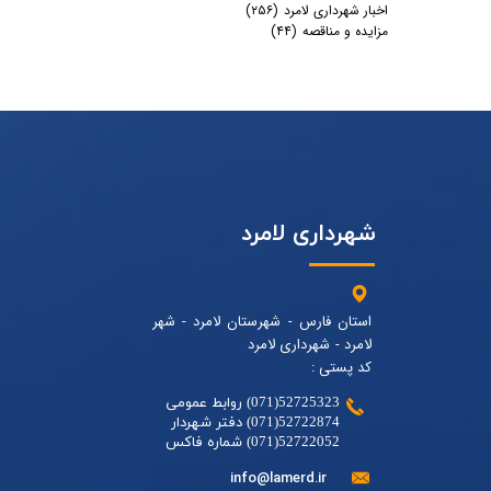
اخبار شهرداری لامرد
(۲۵۶)
مزایده و مناقصه
(۴۴)
شهرداری لامرد
استان فارس - شهرستان لامرد - شهر
لامرد - شهرداری لامرد
کد پستی :
52725323(071) روابط عمومی
52722874(071) دفتر شهردار
52722052(071) شماره فاکس
info@lamerd.ir