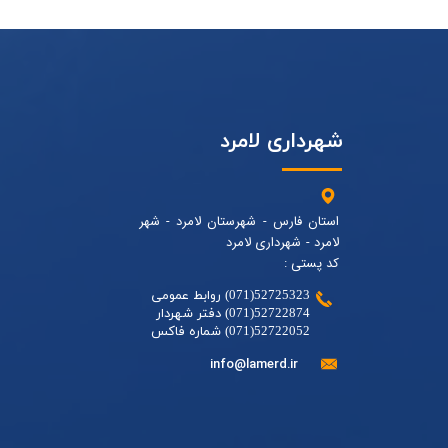
شهرداری لامرد
استان فارس - شهرستان لامرد - شهر
لامرد - شهرداری لامرد
کد پستی :
52725323(071) روابط عمومی
52722874(071) دفتر شهردار
52722052(071) شماره فاکس
info@lamerd.ir