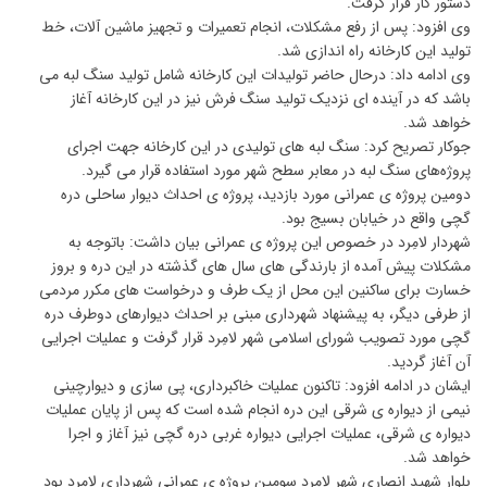
دستور کار قرار گرفت.
وی افزود: پس از رفع مشکلات، انجام تعمیرات و تجهیز ماشین آلات، خط
تولید این کارخانه راه اندازی شد.
وی ادامه داد: درحال حاضر تولیدات این کارخانه شامل تولید سنگ لبه می
باشد که در آینده ای نزدیک تولید سنگ فرش نیز در این کارخانه آغاز
خواهد شد.
جوکار تصریح کرد: سنگ لبه های تولیدی در این کارخانه جهت اجرای
پروژه‌های سنگ لبه در معابر سطح شهر مورد استفاده قرار می گیرد.
دومین پروژه ی عمرانی مورد بازدید، پروژه ی احداث دیوار ساحلی دره
گچی واقع در خیابان بسیج بود.
شهردار لامِرد در خصوص این پروژه ی عمرانی بیان داشت: باتوجه به
مشکلات پیش آمده از بارندگی های سال های گذشته در این دره و بروز
خسارت برای ساکنین این محل از یک طرف و درخواست های مکرر مردمی
از طرفی دیگر، به پیشنهاد شهرداری مبنی بر احداث دیوارهای دوطرف دره
گچی مورد تصویب شورای اسلامی شهر لامِرد قرار گرفت و عملیات اجرایی
آن آغاز گردید.
ایشان در ادامه افزود: تاکنون عملیات خاکبرداری، پی سازی و دیوارچینی
نیمی از دیواره ی شرقی این دره انجام شده است که پس از پایان عملیات
دیواره ی شرقی، عملیات اجرایی دیواره غربی دره گچی نیز آغاز و اجرا
خواهد شد.
بلوار شهید انصاری شهر لامِرد سومین پروژه ی عمرانی شهرداری لامِرد بود