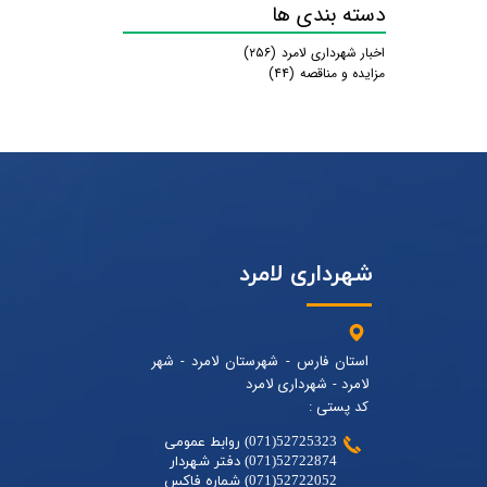
دسته بندی ها
اخبار شهرداری لامرد
(۲۵۶)
مزایده و مناقصه
(۴۴)
شهرداری لامرد
استان فارس - شهرستان لامرد - شهر
لامرد - شهرداری لامرد
کد پستی :
52725323(071) روابط عمومی
52722874(071) دفتر شهردار
52722052(071) شماره فاکس