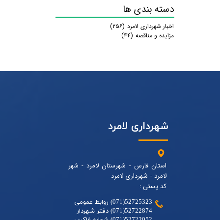
دسته بندی ها
اخبار شهرداری لامرد
(۲۵۶)
مزایده و مناقصه
(۴۴)
شهرداری لامرد
استان فارس - شهرستان لامرد - شهر
لامرد - شهرداری لامرد
کد پستی :
52725323(071) روابط عمومی
52722874(071) دفتر شهردار