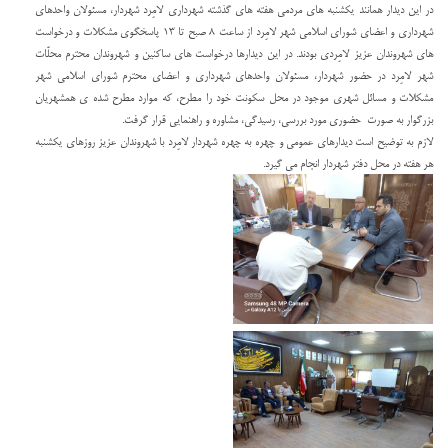
در این دیدار همانند یکشنبه های مردمی هفته های گذشته شهرداری لامِرد شهردار، مسئولان واحدهای
شهرداری و اعضای شورای اسلامی شهر لامِرد از ساعت ٨ صبح تا ۱۳ پاسخگوی مشکلات و درخواست
های شهروندان عزیز لامِردی بودند. در این دیدارها درخواست های ساکنین و شهروندان محترم محلّات
شهر لامِرد در حضور شهردار، مسئولان واحدهای شهرداری و اعضای محترم شورای اسلامی شهر
مشکلات و مسائل شهری موجود در محل سکونت خود را مطرح، که موارد مطرح شده ی همشهریان
بزرگوار به صورت حضوری مورد بررسی، رسیدگی، مشاوره و راهنمایی قرار گرفت.
لازم به توضیح است دیدارهای عمومی و چهره به چهره شهردار لامِرد با شهروندان عزیز روزهای یکشنبه
هر هفته در محل دفتر شهردار انجام می گیرد.