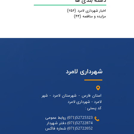
دسته بندی ها
اخبار شهرداری لامرد
(۲۵۶)
مزایده و مناقصه
(۴۴)
شهرداری لامرد
استان فارس - شهرستان لامرد - شهر
لامرد - شهرداری لامرد
کد پستی :
52725323(071) روابط عمومی
52722874(071) دفتر شهردار
52722052(071) شماره فاکس