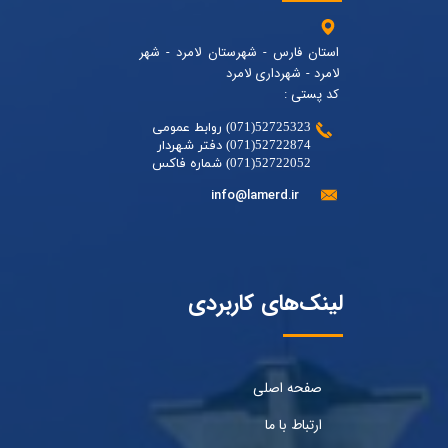
استان فارس - شهرستان لامرد - شهر
لامرد - شهرداری لامرد
کد پستی :
52725323(071) روابط عمومی
52722874(071) دفتر شهردار
52722052(071) شماره فاکس
info@lamerd.ir
لینک‌های کاربردی
صفحه اصلی
ارتباط با ما