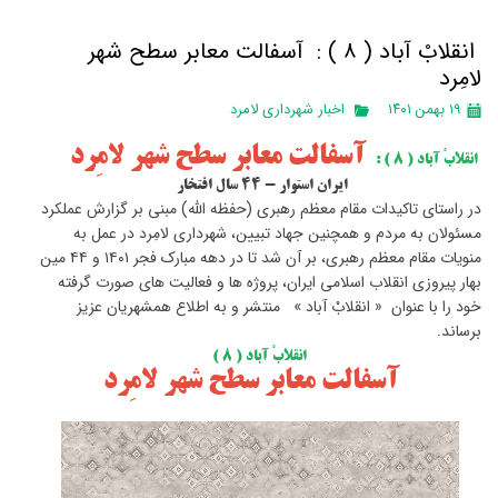
انقلابْ آباد ( ۸ ) : آسفالت معابر سطح شهر
لامِرد
۱۹ بهمن ۱۴۰۱
اخبار شهرداری لامرد
آسفالت معابر سطح شهر لامِرد
انقلابْ آباد ( ۸ ) :
ایران استوار - ۴۴ سال افتخار
در راستای تاکیدات مقام معظم رهبری (حفظه الله) مبنی بر گزارش عملکرد
مسئولان به مردم و همچنین جهاد تبیین، شهرداری لامِرد در عمل به
منویات مقام معظم رهبری، بر آن شد تا در دهه مبارک فجر ۱۴۰۱ و ۴۴ مین
بهار پیروزی انقلاب اسلامی ایران، پروژه ها و فعالیت های صورت گرفته
خود را با عنوان « انقلابْ آباد » منتشر و به اطلاع همشهریان عزیز
برساند.
انقلابْ آباد ( ۸ )
آسفالت معابر سطح شهر لامِرد