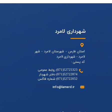
شهرداری لامرد
استان فارس - شهرستان لامرد - شهر
لامرد - شهرداری لامرد
کد پستی :
52725323(071) روابط عمومی
52722874(071) دفتر شهردار
52722052(071) شماره فاکس
info@lamerd.ir