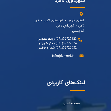
شهرداری لامرد
استان فارس - شهرستان لامرد - شهر
لامرد - شهرداری لامرد
کد پستی :
52725323(071) روابط عمومی
52722874(071) دفتر شهردار
52722052(071) شماره فاکس
info@lamerd.ir
لینک‌های کاربردی
صفحه اصلی