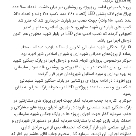
راه اندازی گردید.
وی درخصوص ادامه ی پروژه ی روشنایی نیز بیان داشت: تعداد ۹۰۰ عدد
چراغ های لاک پشتی LED (تعداد ۳۶۰ عدد لامپ ۲۰۰ وات و تعداد ۵۴۰
عدد لامپ ۱۵۰ وات) جهت نصب در بلوارها خریداری شد که مقرر شد
لامپ های بلوارهای شهید مطهری، جمهوری اسلامی، معلم و غدیر
تعویض گردند که نصب لامپ های LED در بلوار شهید مطهری هم اکنون
درحال اجرا می باشد.
♻️ پارک جنگلی شهید سلیمانی آخرین ایستگاه بازدید عیدانه اصحاب
رسانه از پروژه‌های عمرانی شهرداری و شورای اسلامی شهر لامِرد بود.
جوکار درخصوص پروژه‌ای انجام شده و درحال اجرا در پارک جنگلی شهید
سلیمانی بیان داشت : در سال ۱۴۰۱ پروژه ی روشنایی قله سردار سلیمانی
به بهره برداری و مورد استقبال شهروندان عزیز قرار گرفت.
وی افزود : در ادامه پروژه ی روشنایی در پارک جنگلی شهید سلیمانی
شبکه برق و نصب ۱۰ عدد پروژکتور LED در محوطه پارک اجرا و به پایان
رسید.
جوکار با اشاره به جذب سرمایه گذار جهت اجرای پروژه های مشارکتی در
پارک جنگلی شهید سلیمانی افزود: در راستای اجرای پروژه های مشارکتی و
جذب سرمایه گذار جهت اجرای پروژه ها در پارک جنگلی شهید سلیمانی،
احداث پارک بازی کودک با مشارکت سرمایه گذار در دستور کار شهرداری و
شورای اسلامی شهر قرار گرفت که الحمدلله پس از طی مراحل اداری
عملیّات اجرایی آن توسط سرمایه گذار محترم جناب آقای هاشم پور آغاز که