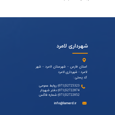
شهرداری لامرد
استان فارس - شهرستان لامرد - شهر
لامرد - شهرداری لامرد
کد پستی :
52725323(071) روابط عمومی
52722874(071) دفتر شهردار
52722052(071) شماره فاکس
info@lamerd.ir