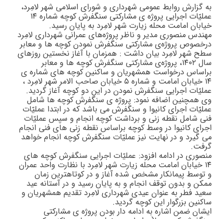
به گزارش روابط عمومی شهرداری و شورای اسلامی شهر لامِرد،
عملیّات اجرایی پروژه ی مشارکتی سنگفرش کوچه شماره ۱۴
خیابان امامت محله زیارت شهر لامِرد به پایان رسید.
مهندس منصوری مدیر و ناظر پروژه‌های عمرانی شهرداری لامِرد
درخصوص پروژه‌ی مشارکتی سنگفرش نمودن کوچه ها و معابر
سطح شهر لامِرد بیان داشت : همزمان با آغاز نخستین روزهای
سال ۱۴۰۲، پروژه‌ی مشارکتی سنگفرش کوچه ها و معابر
براساس درخواست همشهریان و ساکنین کوچه های شماره ی
۱۴ خیابان امامت و شماره ۵ خیابان صاحب الامر شهر لامِرد ،
عملیّات اجرایی سنگفرش نمودن در این دو کوچه آغاز گردید.
وی همچنین اضافه نمود: پروژه ی سنگفرش کوچه ها شامل
عملیّات اجرای کانیوا و سنگفرش می باشد که در ابتدا عملیّات
فنی شامل نقطه زنی و برداشت کوچه انجام و سپس عملیّات
اجرای کانیوا در وسط کوچه براساس نقطه زنی های فنی انجام
می گیرد و در نهایت نیز عملیّات سنگفرش کوچه انجام خواهد
گرفت.
منصوری در ادامه افزود: عملیّات اجرایی سنگفرش کوچه های
۱۴ خیابان امامت محله زیارت شهر لامِرد با نظارت واحد عمران
و توسط پیمانکار مشخص شده آغاز و در کوتاهترین زمان
ممکن و بدون توقف انجام و به پایان رسید و در آستانه عید
سعید فطر به عنوان عیدی شهرداری لامِرد تقدیم همشهریان و
ساکنین بزرگوار این کوچه گردید.
ایشان ضمن اشاره به ادامه دار بودن پروژه ی مشارکتی