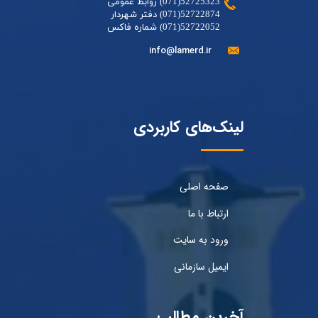
52725323(071) روابط عمومی
52722874(071) دفتر شهردار
52722052(071) شماره فاکس
info@lamerd.ir
لینک‌های کاربردی
صفحه اصلی
ارتباط با ما
ورود به سایت
ایمیل سازمانی
آخرین مطالب