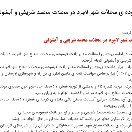
وده ی محلاّت شهر لامِرد در محلات محمد شریفی و آبشول
گرفت :
ّت شهر لامِرد در محلات محمد شریفی و آبشولی
 در ادامه پروژه ی آسفالت معابر بافت فرسوده ی محلات سطح شهر لامِرد، عملیّات
شریفی و آبشولی انجام گرفت.
انی بیان داشت: پروژه ی آسفالت معابر بافت فرسوده ی محلاّت سطح شهر لامِرد د
سال ۱۴۰۱ آغاز گردید و در آغازین روزهای کاری سال جاری( سال ۱۴۰۲ ) نیز براساس موافقت نامه ی مابین اداره ی کل راه و شهرسازی لارستان و
د .
وی افزود : در سال گذشته معابر بافت فرسوده ی محلاّت گودبرکه، کوچه شماره ۶۵ و بخشی از کوچه شماره ۶۷ محله چاه حاج ابول 
محلات سطح شهر لامِرد در سال گذشته انجام و به پایان رسید.
ایشان ادامه داد : با شروع سال جاری و در آغازین روزهای کاری آن، عملیّات اجرایی آسفالت بخش باقی مانده ی کوچه ی
 آن پایان پذیرفت.
ود: کوچه های شماره ۱، ۳، ۵، کوچه روبروی مسجد محله محمد شریفی و معابر واقع در بافت فرسوده ی محله ی
لارستان) معابر می باشند که عملیّات آسفالت آن در حال انجام می باشد.
فت فرسوده ی محلات سطح شهر به‌صورت مشارکتی با اداره کل راه و شهرسازی لارستان 
می گیرد گفتند : پروژه ی آسفالت معابر بافت فرسوده ی محلات سطح شهر لامِرد در سال ۱۴۰۲ در معابر بافت فرسوده که از طرف اداره کل راه و