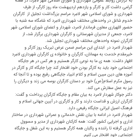
به گزارش روابط عمومی شهرداری و شورای اسلامی شهر لامِرد، در هفته
گرامی داشت کار و کارگر و یازدهم اردیبهشت ماه روز کارگر، از طرف
شهرداری و شورای اسلامی شهر لامِرد مراسم بزرگداشت تجلیل از کارگران
خدوم شاغل در واحدهای مختلف شهرداری لامِرد که شامگاه سه شنبه با
حضور اللهیاری معاون فرماندار لامرد، شهردار و اعضای شورای اسلامی شهر
لامرد، جمعی از مدیران شهرستانی و کارگران شهرداری برگزار شد، از
کارگران نمونه واحدهای مختلف شهرداری تجلیل شد.
شهردار لامرد در ابتدای این مراسم ضمن عرض تبریک روز کارگر و
خیرمقدم خدمت به مهمانان، کارگران و خانواده ی کارگران شهرداری لامِرد
اظهار داشت: همه ی ما به نوعی کارگر هستیم و هر کس در هر جایگاه
اجتماعی خود باید به کارگر بودن خود افتخار کند چرا جایگاه کار و کارگر در
آموزه های دین مبین اسلام و کلام انبیاء جایگاهی رفیع بوده و تا آنجا که
رسول مکرم اسلام(ص) خود بر دستان کارگران بوسه می زند و دیگران را
نیز به عمل سفارش می کند.
دکتر جوکار شهردار لامرد به بیان مقام و جایگاه کارگران پرداخت و گفت:
کارگران ارزش و قداست دارند و کار و کارگری در آیین جهانی اسلام و
فرهنگ اصیل ایرانی جایگاه رفیعی دارد.
شهردار لامرد در ادامه با بیان نقش خدماتی و عمرانی شهرداری در ساختار
اداری و اجرایی کشور گفت: همه کارکنان شهرداری از مدیر و مسوول
اداری گرفته تا راننده و پاکبان همه کارگر هستیم و به این شغل و جایگاه
اجتماعی خود افتخار می کنیم.