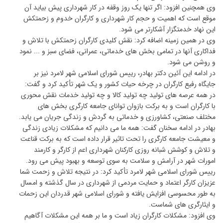
وی همچنین افزود: اگر تنها یک روز وقفه در کار شهرداری پیش بیاید آن
موقع است که اهمیت و حجم کار شهرداری و کارگران خدوم و زحمتکش
این نهاد خدمتگزار آشکارتر می شود.
وی در همین زمینه اضافه کرد: نقش کلیدی کارگران زحمتکش با تلاش و
فداکاری آنها در تمامی بخش های خدماتی، عمرانی، فضای سبز و ... نمود
و روشن می شود.
در ادامه این آئین دکتر بهادر، رییس شورای اسلامی شهر لامرد نیز بر
جایگاه رفیع کارگران در چرخه حیات کشور و یک شهر تأکید کرد و گفت:
در همه عرصه های تولید چه تولید کالا و چه تولید خدمات نقش محوری
با کارگران است و به برکت بازوان توانای جامعه کارگری بخش های
مختلف صنعتی، کشاورزی و خدماتی به گردش و زندگی جریان می یابد.
بهادر در ادامه سخنان گفت: همه ما می دانیم که مشکلات زیادی زندگی
و معیشت جامعه کارگری را تحت تاثیر قرار داده است که به برکت قناعت
و تلاش و کوشش شبانه روزی کارکنان شهرداری اعم از کارگر و کارمند
امورات شهر در آرامش و سلامت به سوی توسعه و بهبود پیش می رود.
رییس شورای اسلامی شهر لامرد تأکید کرد: در نتیجه تلاش و زحمت شما
عزیزان کارگر اعتماد و حمایت مردمی از شهرداری در سال گذشته و امسال
به طور محسوسی افزایش یافته و شورای اسلامی شهر قدردان این زحمات
و ایثارگری های شماست.
وی افزود: مشکلات کارگران زیاد است و ما بر همه این مشکلات آگاهیم