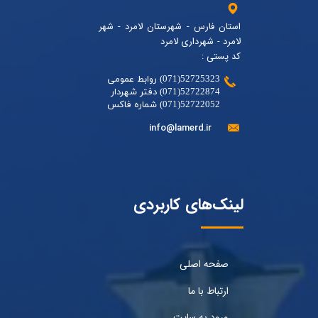
استان فارس - شهرستان لامرد - شهر
لامرد - شهرداری لامرد
کد پستی :
52725323(071) روابط عمومی
52722874(071) دفتر شهردار
52722052(071) شماره فاکس
info@lamerd.ir
لینک‌های کاربردی
صفحه اصلی
ارتباط با ما
ورود به سایت