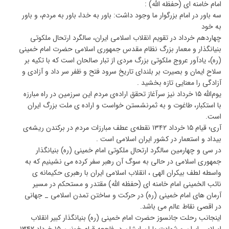
امام خامنه ای (حفظه الله) :
سه باور در امام بزرگوار ما وجود داشت: باور به خدا، باور به مردم، و باور
به خود
چهاردهم خرداد در تقویم انقلاب اسلامی ایران، سالگرد ارتحال ملکوتی
بنیانگذار و معمار بزرگ نظام مقدس جمهوری اسلامی حضرت امام خمینی
(ره)، یادآور عروج ملکوتی بزرگ مردی از تبار صالحان است که با تکیه بر
سلاح ایمان و بصیرت بر بلندای تاریخ سرود فتح و ظفر سر داد و آزادی و
آزادگی را معنایی تازه بخشید .
یوم‌الله ۱۵ خرداد نیز سرآغاز تحقق اراده‌ی مردم این سرزمین در راه مبارزه
با استکبار، طاغوت و به ثمرنشستن خواست و اراده ی ملت بزرگ ایران
است.
آری‌؛ قیام ۱۵ خرداد ۱۳۴۲ نقطه‌ی عطف مبارزات مردم در برکندن ریشه‌ی
بیداد و استعمار در کشور ایران اسلامی است .
در سی و چهارمین سالگرد ارتحال ملکوتی امام خمینی (ره) بنیانگذار
جمهوری اسلامی در حالی به سوگ آن رهبر سفر کرده می نشینیم که به
واسطه لطف بیکران الهی ، انقلاب اسلامی ایران با رهبری حکیمانه ی
نائب الخمینی امام خامنه ای (حفظه الله) مقتدر و مستحکم در مسیر
آرمان های امام خمینی (ره) در حرکت و ساختن تمدن اسلامی _ جهانی
در اقصی نقاط عالم می باشد.
اینجانب رحلت جانسوز حضرت امام خمینی (ره) بنیانگذار کبیر انقلاب
اسلامی ایران و شهادت یاران ایشان در فاجعه قیام خونین ۱۵ خرداد ۱۳۴۲