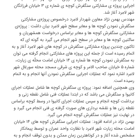
اجرایی پروژه ی مشارکتی سنگفرش کوچه ی شماره ی ۳ خیابان فرزانگان
شهر لامِرد آغاز شد.
مهندس بهمن نژاد معاون شهردار لامِرد درخصوص پروژه‌ی مشارکتی
سنگفرش نمودن کوچه ها و معابر سطح شهر لامِرد بیان داشت : پروژه‌ی
مشارکتی سنگفرش کوچه ها و معابر براساس درخواست همشهریان و
ساکنین کوچه ها و معابر در سطح شهر انجام می گیرد به گونه ای که
تاکنون چندین پروژه مشارکتی سنگفرش در کوچه های شهر لامِرد آغاز و به
اتمام رسیده است از جمله این پروژه های مشارکتی انجام گرفته می توان
به سنگفرش نمودن کوچه ها شماره ی ۱۴ خیابان امامت محلّه ی زیارت،
شماره ۵ خیابان صاحب الامر و کوچه ی شرقی مسجد محله سورغال شهر
لامِرد اشاره نمود که عملیّات اجرایی سنگفرش نمودن آنها انجام و به اتمام
رسیده است.
وی همچنین اضافه نمود: پروژه ی سنگفرش کوچه ها شامل عملیّات اجرای
کانیوا و سنگفرش می باشد که در ابتدا عملیّات فنی شامل نقطه زنی و
برداشت کوچه انجام و سپس عملیّات اجرای کانیوا در وسط کوچه براساس
نقطه زنی ها و نقشه برداری های صورت گرفته ی فنی انجام می گیرد و
در نهایت نیز عملیّات سنگفرش کوچه انجام می گیرد.
بهمن نژاد در ادامه افزود: عملیّات اجرایی سنگفرش کوچه های ۱۴ خیابان
امامت محله زیارت شهر لامِرد با نظارت واحد عمران و توسط پیمانکار
مشخص شده آغاز و در کوتاهترین زمان ممکن و بدون توقف انجام و به