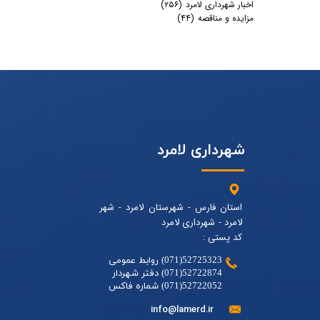
اخبار شهرداری لامرد
(۲۵۶)
مزایده و مناقصه
(۴۴)
شهرداری لامرد
استان فارس - شهرستان لامرد - شهر
لامرد - شهرداری لامرد
کد پستی :
52725323(071) روابط عمومی
52722874(071) دفتر شهردار
52722052(071) شماره فاکس
info@lamerd.ir