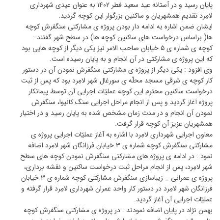
پایان رسید و در آستانه عید سعید فطر ۱۴۰۲ به عنوان عیدی شهرداری
لامِرد تقدیم همشهریان و ساکنین بزرگوار این کوچه گردید.
ایشان ضمن اشاره به ادامه دار بودن پروژه ی مشارکتی سنگفرش کوچه
ها( براساس درخواست های ساکنین کوچه ها) در سطح شهر گفتند :
کوچه ی شماره ی ۵ خیابان صاحب الامر نیز یکی دیگر از کوچه هایی بود
که این پروژه ی مشارکتی در آن انجام و به پایان رسیده است.
وی افزود : یکی دیگر از پروژه ی مشارکتی سنگفرش نمودن آن در دستور
کار کوچه ی شرقی مسجد محلّه ی سورغال شهر لامِرد بود که پس از ثبت
درخواست ساکنین محترم این کوچه عملیّات اجرایی آن توسط پیمانکار
پروژه آغاز گردید و پس از انجام مراحل اجرایی سنگ کانیوا، سنگفرش
نمودن آن انجام و در مدت زمان مشخص شده به پایان رسید و در اختیار
همشهریان عزیز آن کوچه قرار گرفت.
معاون اجرایی شهرداری لامِرد با اشاره به آغاز عملیّات اجرایی پروژه ی
مشارکتی سنگفرش کوچه شماره ی ۳ خیابان فرزانگان شهر لامِرد اضافه
نمود : در ادامه ی پروژه های مشارکتی سنگفرش نمودن کوچه های سطح
شهر لامِرد، پس از انجام مراحل ثبت درخواست ساکنین و نقشه برداری،
پروژه ی عمرانی _ زیباسازی سنگفرش مشارکتی کوچه شماره ی ۳ خیابان
فرزانگان شهر لامِرد در دستور کار واحد عمران شهرداری لامِرد قرار گرفته و
عملیّات اجرایی آن آغاز گردید.
بهمن نژاد در پایان اضافه نمودند : در پروژه ی مشارکتی سنگفرش کوچه