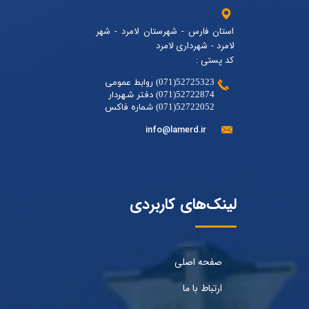
استان فارس - شهرستان لامرد - شهر
لامرد - شهرداری لامرد
کد پستی :
52725323(071) روابط عمومی
52722874(071) دفتر شهردار
52722052(071) شماره فاکس
info@lamerd.ir
لینک‌های کاربردی
صفحه اصلی
ارتباط با ما