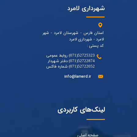
شهرداری لامرد
استان فارس - شهرستان لامرد - شهر
لامرد - شهرداری لامرد
کد پستی :
52725323(071) روابط عمومی
52722874(071) دفتر شهردار
52722052(071) شماره فاکس
info@lamerd.ir
لینک‌های کاربردی
صفحه اصلی