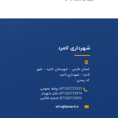
شهرداری لامرد
استان فارس - شهرستان لامرد - شهر
لامرد - شهرداری لامرد
کد پستی :
52725323(071) روابط عمومی
52722874(071) دفتر شهردار
52722052(071) شماره فاکس
info@lamerd.ir