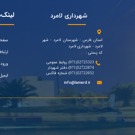
لینک‌
شهرداری لامرد
استان فارس - شهرستان لامرد - شهر
صفحه
لامرد - شهرداری لامرد
ارتباط
کد پستی :
52725323(071) روابط عمومی
ورود 
52722874(071) دفتر شهردار
52722052(071) شماره فاکس
ایمیل
info@lamerd.ir