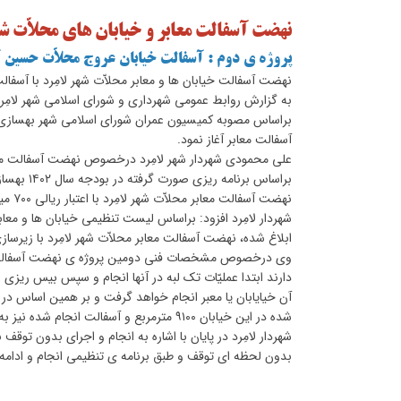
نهضت آسفالت معابر و خیابان های محلاّت شهر
پروژه ی دوم : آسفالت خیابان عروج محلاّت حسین آ
نهضت آسفالت خیابان ها و معابر محلاّت شهر لامِرد با آسفال
به گزارش روابط عمومی شهرداری و شورای اسلامی شهر لامِرد، 
براساس مصوبه کمیسیون عمران شورای اسلامی شهر بهسازی، زی
آسفالت معابر آغاز نمود.
علی محمودی شهردار شهر لامِرد درخصوص نهضت آسفالت معابر
براساس بر
نهضت آسفالت معابر محلاّت شهر لامِرد با اعتبار ریالی ۷۰۰ میلیارد ریال معادل ۷۰ میلیارد تومان در دستور کاری سال ۱۴۰۲ خود قرار داد.
شهردار لامِرد افزود: براساس لیست تنظیمی خیابان ها و معا
ابلاغ شده، نهضت آسفالت معابر محلاّت شهر لامِرد با زیرساز
وی درخصوص مشخصات فنی دومین پروژه ی نهضت آسفالت معابر
دارند ابتدا عملیّات تک لبه در آنها انجام و سپس بیس ریزی 
شده در این خیابان ۹۱۰۰ مترمربع و آسفالت انجام شده نیز به میزان ۹۱۰۰ مترمربع می باشد.
شهردار لامِرد در پایان با اشاره به انجام و اجرای بدون توق
بدون لحظه ای توقف و طبق برنامه ی تنظیمی انجام و ادامه