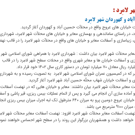
 لامِرد :
باد و کهوردان شهر لامِرد
ت خیابان های عروج واقع در محلاّت حسین آباد و کهوردان آغاز گردید.
در راستای ساماندهی و بهسازی معابر و خیابان های محلاّت شهر لامِرد، شهرداری ل
باسازی و آسفالت معابر و خیابان های واقع در محلاّت شهر لامِرد را در قالب ن
 محلاّت شهر لامِرد بیان داشت : شهرداری لامِرد با همراهی شورای اسلامی شهر
نامه ریزی صورت گرفته در بودجه سال ۱۴۰۲ بهسازی و آسفالت خیابان ها و معابر شهری واقع در محلات سطح شهر لامِرد را در قالب
بر که در کمیسیون عمران شورای اسلامی شهر لامِرد به تصویت رسیده و به شهرداری
ی و آسفالت خیابان شهاب محلّه حسین آباد شهر لامِرد آغاز گردید.
 محلاّت شهر لامِرد بیان داشتند: معابر و خیابان هایی که در نهضت آسفالت ق
و آماده سازی آن انجام می گیرد و پس از اتمام عملیّات بیس ریزی، قیر پاشی و آسف
آن خیایابان یا معبر انجام خواهد گرفت و بر همین اساس در خیابان عروج دومین پرو به میزان ۶۴۰ مترطول تک لبه اجرا,، میزان بیس ریزی ا
ف نهضت آسفالت معابر محلاّت شهر لامِرد افزود: نهضت آسفالت معابر محلاّت شهر لامِ
 خواهد داشت و همشهریان بزرگوار این روند را در سطح شهر احساس خواهند نمود