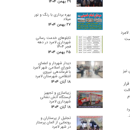
۲۹ بهمن ۰۴
بهره برداری با رنگ و نور
میلاد
۲۷ بهمن ۰۴
امِرد
تابلوهای خدمت رسانی
هضت
شهرداری لامرد در دهه
فجر 1404
۲۵ بهمن ۰۴
دیدار شهردار و اعضای
شورای اسلامی شهر لامِرد
 نیز
با فرماندهی نیروی
انتظامی شهرستان لامِرد
۱۸ آبان ۰۴
رار
الت
زیباسازی و تجهیز
نجام
ایستگاه آتش نشانی
شهرداری لامرد
۱۸ آبان ۰۴
رد
.
تجلیل از پرستاران و
رونمایی از المان پرستار
در شهر لامِرد