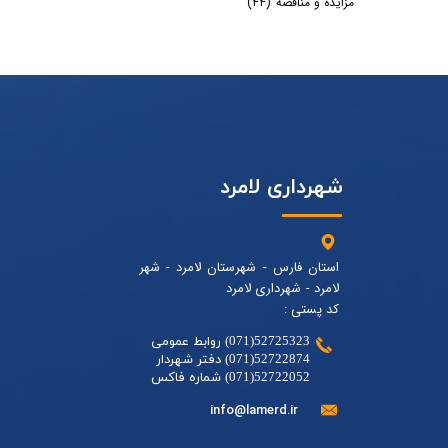
مزایده و مناقصه
(۴۴)
شهرداری لامرد
استان فارس - شهرستان لامرد - شهر
لامرد - شهرداری لامرد
کد پستی :
52725323(071) روابط عمومی
52722874(071) دفتر شهردار
52722052(071) شماره فاکس
info@lamerd.ir