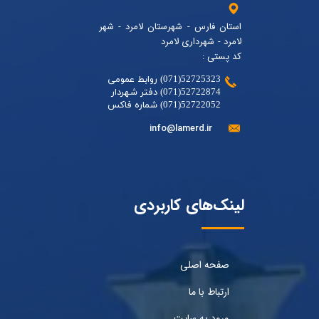
استان فارس - شهرستان لامرد - شهر
لامرد - شهرداری لامرد
کد پستی :
52725323(071) روابط عمومی
52722874(071) دفتر شهردار
52722052(071) شماره فاکس
info@lamerd.ir
لینک‌های کاربردی
صفحه اصلی
ارتباط با ما
ورود به سایت