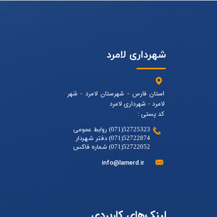
شهرداری لامرد
استان فارس - شهرستان لامرد - شهر
لامرد - شهرداری لامرد
کد پستی :
52725323(071) روابط عمومی
52722874(071) دفتر شهردار
52722052(071) شماره فاکس
info@lamerd.ir
لینک‌های کاربردی