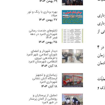
۲۹ بهمن ۰۴
بهره برداری با رنگ و نور
میلاد
داری
۲۷ بهمن ۰۴
داری
تابلوهای خدمت رسانی
ی از
شهرداری لامرد در دهه
فجر 1404
۲۵ بهمن ۰۴
این مقام مسئول اضافه نمود : از دیگر عملیّات در نظر گرفته در فاز اول ایجاد نورپردازی و نصب ریسه های نوری رنگی بود که در ۴
دیدار شهردار و اعضای
شورای اسلامی شهر لامِرد
ود زمان
با فرماندهی نیروی
انتظامی شهرستان لامِرد
دمان
۱۸ آبان ۰۴
زیباسازی و تجهیز
ایستگاه آتش نشانی
لیّات
شهرداری لامرد
۱۸ آبان ۰۴
ازی و
تجلیل از پرستاران و
رونمایی از المان پرستار
در شهر لامِرد