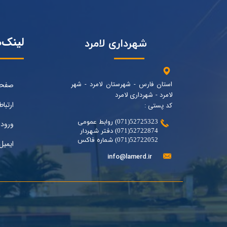
لینک‌
شهرداری لامرد
استان فارس - شهرستان لامرد - شهر
صفحه
لامرد - شهرداری لامرد
ارتباط
کد پستی :
52725323(071) روابط عمومی
ورود 
52722874(071) دفتر شهردار
52722052(071) شماره فاکس
ایمیل
info@lamerd.ir