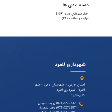
دسته بندی ها
اخبار شهرداری لامرد
(۲۵۶)
مزایده و مناقصه
(۴۴)
شهرداری لامرد
استان فارس - شهرستان لامرد - شهر
لامرد - شهرداری لامرد
کد پستی :
52725323(071) روابط عمومی
52722874(071) دفتر شهردار