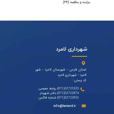
مزایده و مناقصه
(۴۴)
شهرداری لامرد
استان فارس - شهرستان لامرد - شهر
لامرد - شهرداری لامرد
کد پستی :
52725323(071) روابط عمومی
52722874(071) دفتر شهردار
52722052(071) شماره فاکس
info@lamerd.ir