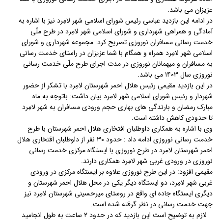
عزیزان می باشد.
در ادامه این بازدید عباسی رئیس شورای اسلامی شهر لامِرد نیز با اشاره به
آمادگی و همراهی شهرداری و شورای اسلامی شهر لامِرد در طرح ملّی
خدمت رسانی مسافران نوروزی تصریح کرد: مجموعه شهرداری و شورای
اسلامی شهر لامِرد همراه و همگام با شما عزیزان در راستای خدمت رسانی
به مسافران و میهمانان نوروزی در مدت اجرای طرح ملّی خدمت رسانی
نوروزی سال ۱۴۰۳ می باشد.
در این بازدید مقیمی رئیس هلال احمر شهرستان لامِرد با تشکر از حضور
شهردار و رئیس شورای اسلامی شهر لامِرد بیان داشت: باتوجه به ماه
مبارک رمضان و بارندگی های بهاری حجم ورودی مسافران به شهر لامِرد
تا حدودی کاهش داشته است.
وی با اشاره به همکاری داوطلبان افتخاری هلال احمر شهرستان با طرح
خدمت رسانی نوروزی ادامه داد : حدود ۳۰ نفر از داوطلبان افتخاری هلال
احمر شهرستان لامِرد در طرح نوروزی با ایستگاه مرکزی خدمت رسانی
نوروزی در ورودی غربی شهر لامِرد همکاری دارند.
مقیمی افزود: در این طرح نوروزی علاوه بر ایستگاه مرکزی در ورودی
غربی شهر لامِرد، دو ایستگاه دیگر یکی در محل هلال احمر شهرستان و
دیگری ایستگاه جاده ای واقع در روستای میرحسینی شهرستان لامِرد نیز
جهت خدمت رسانی در نظر گرفته شده است.
لازم به توضیح است این بازدید که در حدود ۲ ساعت به طول انجامید