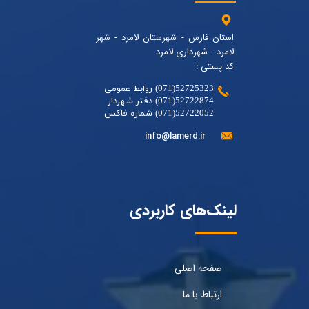
استان فارس - شهرستان لامرد - شهر
لامرد - شهرداری لامرد
کد پستی :
52725323(071) روابط عمومی
52722874(071) دفتر شهردار
52722052(071) شماره فاکس
info@lamerd.ir
لینک‌های کاربردی
صفحه اصلی
ارتباط با ما