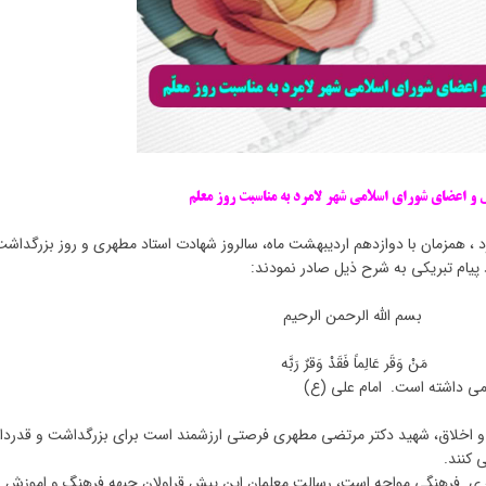
 و اعضای شورای اسلامی شهر لامرد به مناسبت روز معلم
 ، همزمان با دوازدهم اردیبهشت ماه، سالروز شهادت استاد مطهری و روز بزرگداشت
 پیام تبریکی به شرح ذیل صادر نمودند:
الله الرحمن الرحیم
َقَر عَالِماً فَقَدْ وَقرٌ رَبَّه
امی داشته است. امام علی (ع)
 و اخلاق، شهید دکتر مرتضی مطهری فرصتی ارزشمند است برای بزرگداشت و قدردان
 کنند.
نبه ی فرهنگی مواجه است، رسالت معلمان این پیش قراولان جبهه فرهنگ و اموزش