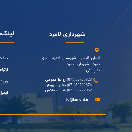
لینک‌
شهرداری لامرد
استان فارس - شهرستان لامرد - شهر
صفحه
لامرد - شهرداری لامرد
ارتباط
کد پستی :
52725323(071) روابط عمومی
ورود 
52722874(071) دفتر شهردار
52722052(071) شماره فاکس
ایمیل
info@lamerd.ir