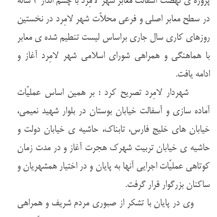
پروژه ی نهضت آسفالت معابر شهر لامِرد با چشم انداز ۴ ساله
در سطح معابر اصلی و فرعی محلاّت شهر لامِرد در نخستین
روزهای کاری سال جاری براساس لیست تنطیم شده ی معابر
با هماهنگی و همراهی شورای اسلامی شهر لامِرد آغاز و
ادامه یافت.
شهردار لامِرد تصریح کرد : بر همین اساس عملیّات
آماده سازی و آسفالت خیابان بوستان در بلوار شهید نعیمی،
خیابان های خلیج فارس، تابناک، حاشیه ی خیابان دولت و
حاشیه ی خیابان تربیت شهرک هجرت آغاز و در مدت زمان
کوتاهی عملیّات اجرایی آنها به پایان و در اختیار همشهریان و
ساکنان بزرگوار قرار گرفت.
وی در پایان با تشکر از صبوری مردم شریف و همراهی