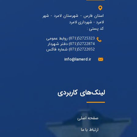
استان فارس - شهرستان لامرد - شهر
لامرد - شهرداری لامرد
کد پستی :
52725323(071) روابط عمومی
52722874(071) دفتر شهردار
52722052(071) شماره فاکس
info@lamerd.ir
لینک‌های کاربردی
صفحه اصلی
ارتباط با ما