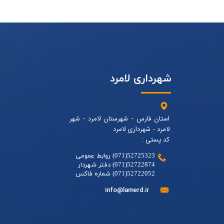
شهرداری لامرد
استان فارس - شهرستان لامرد - شهر
لامرد - شهرداری لامرد
کد پستی :
52725323(071) روابط عمومی
52722874(071) دفتر شهردار
52722052(071) شماره فاکس
info@lamerd.ir