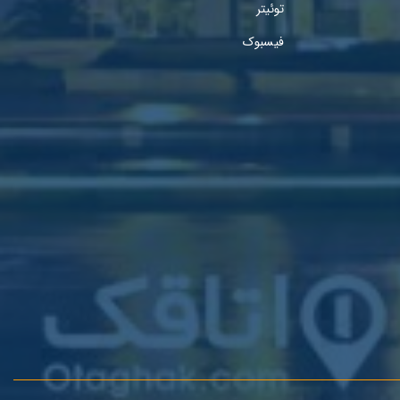
توئیتر
فیسبوک