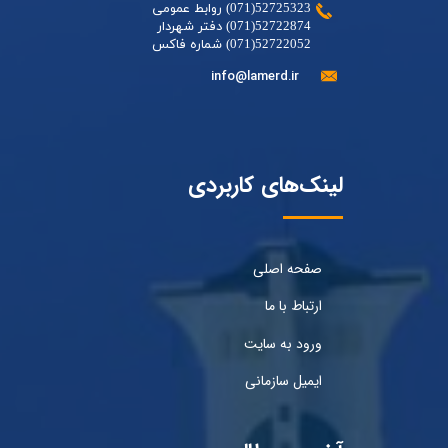
52725323(071) روابط عمومی
52722874(071) دفتر شهردار
52722052(071) شماره فاکس
info@lamerd.ir
لینک‌های کاربردی
صفحه اصلی
ارتباط با ما
ورود به سایت
ایمیل سازمانی