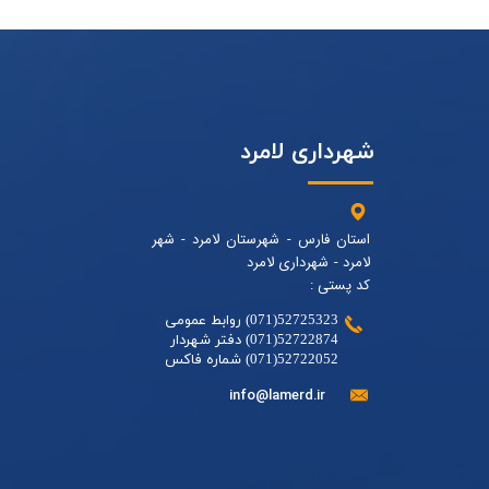
شهرداری لامرد
استان فارس - شهرستان لامرد - شهر
لامرد - شهرداری لامرد
کد پستی :
52725323(071) روابط عمومی
52722874(071) دفتر شهردار
52722052(071) شماره فاکس
info@lamerd.ir