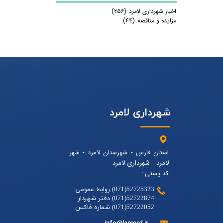
اخبار شهرداری لامرد
(۲۵۶)
مزایده و مناقصه
(۴۴)
شهرداری لامرد
استان فارس - شهرستان لامرد - شهر
لامرد - شهرداری لامرد
کد پستی :
52725323(071) روابط عمومی
52722874(071) دفتر شهردار
52722052(071) شماره فاکس