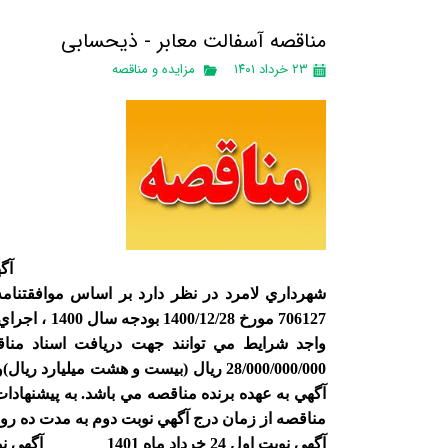
مناقصه آسفالت معابر - ذیحسابی
۲۳ خرداد ۱۴۰۱
مزایده و مناقصه
آگ
شهرداري لامرد در نظر دارد بر اساس موافقتنام
706127 مورخ
واجد شرايط مي توانند جهت دريافت اسناد مناقص
آگهي به عهده برنده مناقصه مي باشد. به پيشنهاد
مناقصه از زمان درج آگهي نوبت دوم به مدت ده رو
آگهي نوبت اول 24 خرداد ماه 1401 آگهي نوبت دوم یکم تیرماه 1401