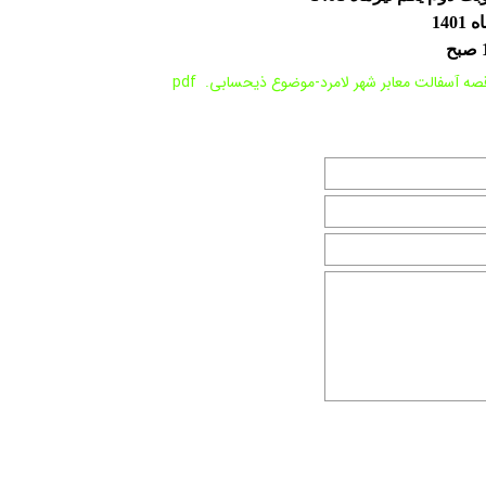
صه آسفالت معابر شهر لامرد-موضوع ذیحسابی.pdf