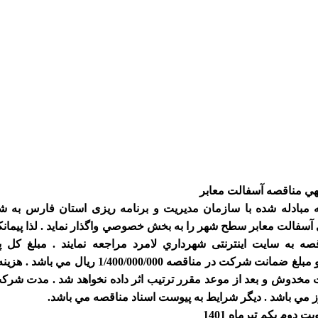
هي مناقصه آسفالت معابر
ه مبادله شده با سازمان مدیریت و برنامه ریزی استان فارس به ش
 1400/12/28 بودجه سال 1400 ، اجراي آسفالت معابر سطح شهر را به بخش خصوصي واگذار نمايد . لذا پيما
ه به سایت اینترنتی شهرداري لامرد مراجعه نمايند . مبلغ کل پ
28/000/000/000 ريال (بیست و هشت میلیارد ریال)و مبلغ ضمانت شرکت در مناقصه 1/400/000/000 ريا
ات مخدوش و بعد از موعد مقرر ترتيب اثر داده نخواهد شد . مدت شرک
ز مي باشد . ديگر شرايط به پيوست اسناد مناقصه مي باشد
.