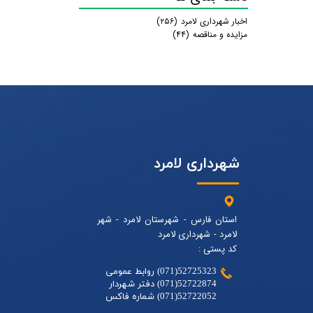
اخبار شهرداری لامرد
(۲۵۶)
مزایده و مناقصه
(۴۴)
شهرداری لامرد
استان فارس - شهرستان لامرد - شهر
لامرد - شهرداری لامرد
کد پستی :
52725323(071) روابط عمومی
52722874(071) دفتر شهردار
52722052(071) شماره فاکس