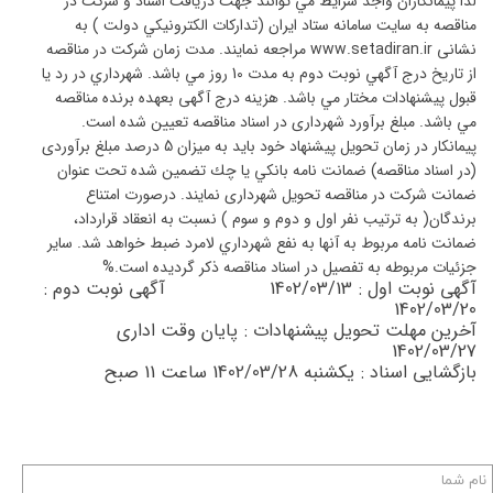
لذا پيمانكاران واجد شرايط مي توانند جهت دريافت اسناد و شركت در
مناقصه به سايت سامانه ستاد ايران (تداركات الكترونيكي دولت ) به
نشانی www.setadiran.ir مراجعه نمايند. مدت زمان شركت در مناقصه
از تاريخ درج آگهي نوبت دوم به مدت 10 روز مي باشد. شهرداري در رد يا
قبول پيشنهادات مختار مي باشد. هزينه درج آگهی بعهده برنده مناقصه
مي باشد. مبلغ برآورد شهرداری در اسناد مناقصه تعيين شده است.
پيمانكار در زمان تحويل پيشنهاد خود بايد به ميزان 5 درصد مبلغ برآوردی
(در اسناد مناقصه) ضمانت نامه بانكي يا چك تضمين شده تحت عنوان
ضمانت شركت در مناقصه تحويل شهرداری نمايند. درصورت امتناع
برندگان( به ترتيب نفر اول و دوم و سوم ) نسبت به انعقاد قرارداد،
ضمانت نامه مربوط به آنها به نفع شهرداري لامرد ضبط خواهد شد. ساير
جزئيات مربوطه به تفصيل در اسناد مناقصه ذكر گرديده است.%
آگهی نوبت اول : 1402/03/13 آگهی نوبت دوم :
1402/03/20
آخرين مهلت تحويل پيشنهادات : پايان وقت اداری
1402/03/27
بازگشايی اسناد : یکشنبه 1402/03/28 ساعت 11 صبح