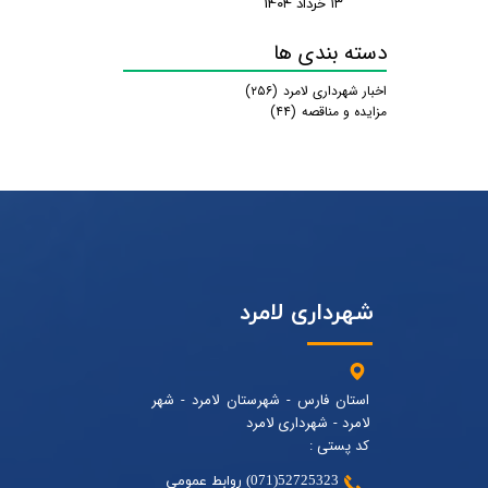
۱۳ خرداد ۰۴
دسته بندی ها
اخبار شهرداری لامرد
(۲۵۶)
مزایده و مناقصه
(۴۴)
شهرداری لامرد
استان فارس - شهرستان لامرد - شهر
لامرد - شهرداری لامرد
کد پستی :
52725323(071) روابط عمومی