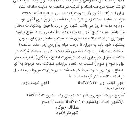
لامرد را به بخش خصوصي واگذار نمايد. لذا پيمانكاران واجد شرايط مي
توانند جهت دريافت اسناد و شركت در مناقصه به سايت سامانه ستاد
ايران (تداركات الكترونيكي دولت ) به نشانی www.setadiran.ir
مراجعه نمايند. مدت زمان شركت در مناقصه از تاريخ درج آگهي نوبت
دوم به مدت 10 روز مي باشد. شهرداري در رد يا قبول پيشنهادات مختار
مي باشد. هزينه درج آگهي بعهده برنده مناقصه مي باشد. مبلغ برآورد
شهرداري در اسناد مناقصه تعيين شده است. پيمانكار در زمان تحويل
پيشنهاد خود بايد به ميزان 5 درصد مبلغ برآوردي (در اسناد مناقصه)
ضمانت نامه بانكي يا چك تضمين شده تحت عنوان ضمانت شركت در
مناقصه تحويل شهرداري نمايند. درصورت امتناع برندگان( به ترتيب نفر
اول و دوم و سوم ) نسبت به انعقاد قرارداد، ضمانت نامه مربوط به آنها
به نفع شهرداري لامرد ضبط خواهد شد. ساير جزئيات مربوطه به تفصيل
در اسناد مناقصه ذكر گرديده است.%
آگهي نوبت اول : 1402/03/20 آگهي نوبت دوم :
1402/03/27
آخرين مهلت تحويل پيشنهادات : پايان وقت اداري 1402/04/03
بازگشايي اسناد : یکشنبه 04 /1402/04 ساعت 12 صبح
عطااله جوکار
شهردار لامرد