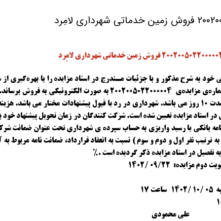
ود به شرح مذکور و با جزئیات مـندرج در اسناد مزایده را با بهره‌گیری از س
تداركات الكترونيكی به نشانی(www.setadiran.ir ) با شماره‌ی مزایده‌ی 2002005022000004 به صورت الکترونیکی به ف
زمان شركت در مزایده از تاريخ درج آگهي نوبت دوم به مدت ۱۰ روز مي باشد. شهرداري در رد يا قبول پيشنهادات مختار مي باشد. 
در اسناد مزایده تعيين شده است. شرکت کنندگان در زمان تحويل پيشنهاد خود با
انت نامه بانکی یا رسید واریزی به حساب سپرده ی شهرداری تحت عنوان ضمانت شر
ترتيب نفر اول و دوم و سوم ) نسبت به انعقاد قرارداد، ضمانت نامه مربوط به آن
ه تفصيل در اسناد مزایده ذكر گرديده است .%
 ۱۷
علی محمودی