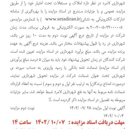
شهرداری لامرد در نظر دارد املاک و مستغلات تحت اختیار خود را از طریق
مزایده عمومی و با جزئیات مـندرج در اسناد مزایده را با بهره‌گیری از سامانه
تداركات الكترونيكی به نشانی(www.setadiran.ir ) با شماره‌ی مزایده‌ی
2002005022000005 به صورت الکترونیکی به فروش برساند. مدت زمان
شركت در مزایده از تاريخ درج آگهي نوبت دوم به مدت ۱۰ روز مي باشد.
شهرداري در رد يا قبول پيشنهادات مختار مي باشد. هزينه درج آگهي به عهده
برنده مزایده مي باشد. مبلغ برآورد شهرداري در اسناد مزایده تعيين شده است.
شرکت کنندگان در زمان تحويل پيشنهاد خود بايد به ميزان ۵ درصد مبلغ برآوردي
(در اسناد مزایده) ضمانت نامه بانکی یا رسید واریزی به حساب سپرده ی
شهرداری تحت عنوان ضمانت شركت در مزایده تحويل شهرداري نمايند.
درصورت امتناع برندگان( به ترتيب نفر اول و دوم و سوم ) نسبت به انعقاد قرارداد،
ضمانت نامه مربوط به آنها به نفع شهرداري لامرد ضبط خواهد شد. ساير جزئيات
مربوطه به تفصيل در اسناد مزایده ذكر گرديده است .%
آگهي نوبت اول مزايده: ۲۸ /۰۹ /۱۴۰۲ نوبت دوم مزايده:
۱۰/۰۴ /۱۴۰۲
مهلت دریافت اسناد مزایده : ۱۰/۰۷ /۱۴۰۲ ساعت ۱۴