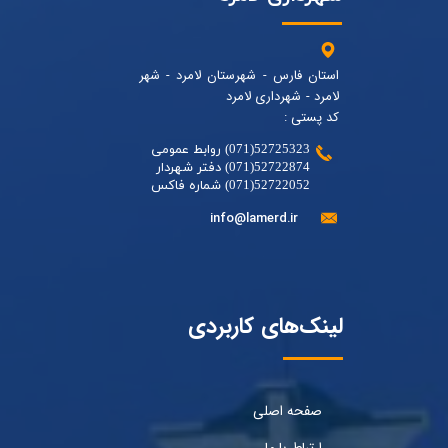
استان فارس - شهرستان لامرد - شهر
لامرد - شهرداری لامرد
کد پستی :
52725323(071) روابط عمومی
52722874(071) دفتر شهردار
52722052(071) شماره فاکس
info@lamerd.ir
لینک‌های کاربردی
صفحه اصلی