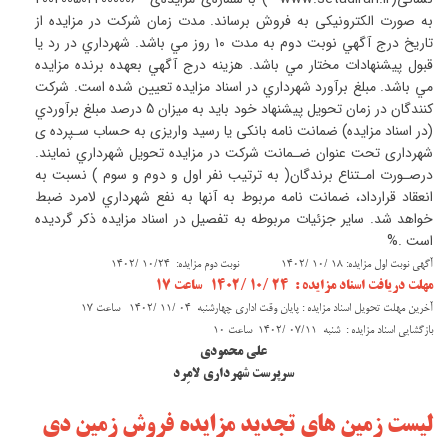
به صورت الکترونیکی به فروش برساند. مدت زمان شركت در مزایده از
تاريخ درج آگهي نوبت دوم به مدت ۱۰ روز مي باشد. شهرداري در رد يا
قبول پيشنهادات مختار مي باشد. هزينه درج آگهي بعهده برنده مزایده
مي باشد. مبلغ برآورد شهرداري در اسناد مزایده تعيين شده است. شرکت
کنندگان در زمان تحويل پيشنهاد خود بايد به ميزان 5 درصد مبلغ برآوردي
(در اسناد مزایده) ضمانت نامه بانکی یا رسید واریزی به حساب سـپرده ی
شهرداری تحت عنوان ضـمانت شركت در مزایده تحويل شهرداري نمايند.
درصـورت امـتناع برندگان( به ترتيب نفر اول و دوم و سوم ) نسبت به
انعقاد قرارداد، ضمانت نامه مربوط به آنها به نفع شهرداري لامرد ضبط
خواهد شد. ساير جزئيات مربوطه به تفصيل در اسناد مزایده ذكر گرديده
است .%
آگهي نوبت اول مزايده: 18 /10 /۱۴۰۲ نوبت دوم مزايده: 10/24 /۱۴۰۲
مهلت دریافت اسناد مزایده : 24 /10 /۱۴۰۲ ساعت ۱۷
آخرين مهلت تحويل اسناد مزايده : پايان وقت اداري چهارشنبه 04 /11 /۱۴۰۲ ساعت 17
بازگشايي اسناد مزايده : شنبه 07/11 /۱۴۰۲ ساعت ۱۰
علی محمودی
سرپرست شهرداری لامِرد
لیست زمین های تجدید مزایده فروش زمین دی