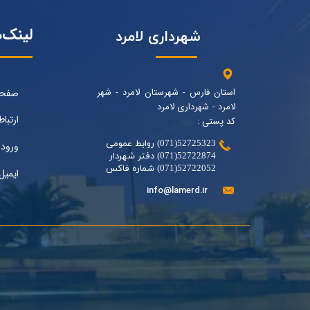
لینک‌
شهرداری لامرد
استان فارس - شهرستان لامرد - شهر
صفحه
لامرد - شهرداری لامرد
ارتباط
کد پستی :
52725323(071) روابط عمومی
ورود 
52722874(071) دفتر شهردار
52722052(071) شماره فاکس
ایمیل
info@lamerd.ir