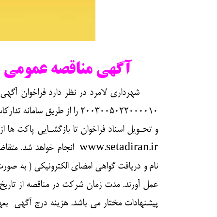
آگهی مناقصه عمومی ی
شهرداری لامرد در نظر دارد فراخوان آگهي م
2003005022000010 را از طریق س
و تحـویل اسناد فراخوان تا بازگشـایی پاکت ها از
www.setadiran.ir انجام خو
نام و دریافت گواهی امضای الکترونیکی ( به صورت
پيشنهادات مختار مي باشد. هزينه درج آگهی بعهده