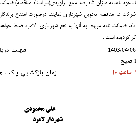
شده است. شرکت کنندگان در زمان تحويل پيشنهاد خود بايد به ميزان 5 درصد مبلغ برآوردی(در اسناد مناقصه) 
ت در مناقصه تحويل شهرداری نمايند. درصورت امتناع برندگان
ارداد، ضمانت نامه مربوط به آنها به نفع شهرداری لامرد ضبط خواهد
كر گرديده است .
زمان انتشار فراخوان در سایت : 1403/04/06 مهلت در
زمان بازگشايي پاکت ه
علی محمودی
 لامرد