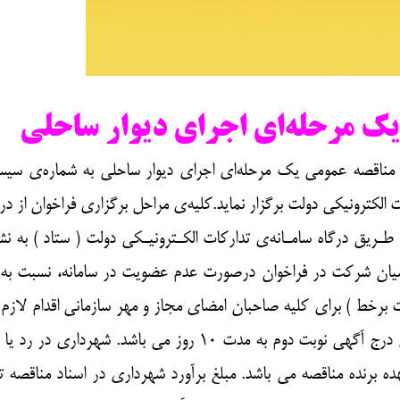
ک مرحله‌ای اجرای دیوار ساحلی
ناقصه عمومی یک مرحله‌ای اجرای دیوار ساحلی به شماره‌ی سی
امانه تداركات الكترونيكی دولت برگزار نماید.کلیه‌ی مراحل برگزاری فراخوان از د
 طـریق درگاه سامـانه‌ی تدارکات الکـترونیـکی دولت ( ستاد ) به ن
اهد شد. متقاضیان شرکت در فراخوان درصورت عدم عضویت در سامانه، نسبت به
 برخط ) برای کلیه صاحبان امضای مجاز و مهر سازمانی اقدام لازم ر
عمل آورند. مدت زمان شركت در مناقصه از تاريخ درج آگهي نوبت دوم به مدت 10 روز مي باشد. شهرداري 
 برنده مناقصه می باشد. مبلغ برآورد شهرداری در اسناد مناقصه ت