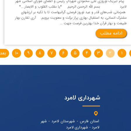
پیام تبریک نوروزی علی محمودی شهردار، رئیس و اعضای شورای اسلامی شهر
لامِرد بسم الله الرحمن الرحیم *یا مقلب القلوب و الابصار ...*
همزمانی شب‌های قدر و عید نوروز فرصتی گرانبهاست تا با تکیه بر ارزشهای
مشترک انسانی، به استقبال بهاری پراز برکت و معنویت برویم. آری تقارن بهار
طبیعت و بهار قرآن خدا بهترین فرصت جهت …
ادامه مطلب
۱
۲
۳
۴
۵
۶
۷
۸
۹
۱۰
بعد
شهرداری لامرد
استان فارس - شهرستان لامرد - شهر
لامرد - شهرداری لامرد