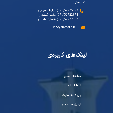
کد پستی :
52725323(071) روابط عمومی
52722874(071) دفتر شهردار
52722052(071) شماره فاکس
info@lamerd.ir
لینک‌های کاربردی
صفحه اصلی
ارتباط با ما
ورود به سایت
ایمیل سازمانی