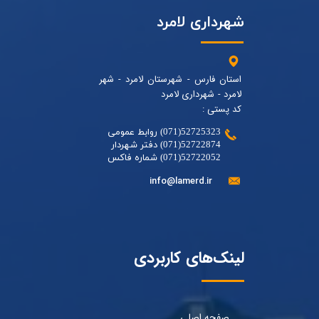
شهرداری لامرد
استان فارس - شهرستان لامرد - شهر
لامرد - شهرداری لامرد
کد پستی :
52725323(071) روابط عمومی
52722874(071) دفتر شهردار
52722052(071) شماره فاکس
info@lamerd.ir
لینک‌های کاربردی
صفحه اصلی